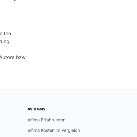
eiten
tung,
 Autors bzw.
Jan Siebert
Antwortet in der Regel in wenigen Minuten
Wissen
alfima Erfahrungen
alfima Kosten im Vergleich