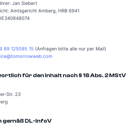
hrer: Jan Siebert
richt: Amtsgericht Amberg, HRB 6941
 DE340848074
9 89 125095 15
(Anfragen bitte alle nur per Mail)
vice@tomorrowweb.com
rtlich für den Inhalt nach § 18 Abs. 2 MStV
r-Str. 23
erg
 gemäß DL-InfoV