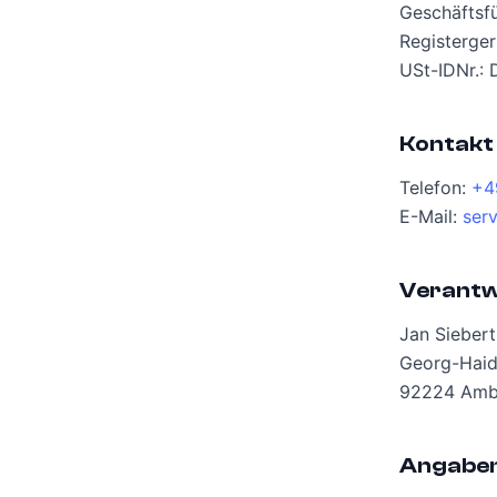
Geschäftsfü
Registerge
USt-IDNr.:
Kontakt
Telefon:
+4
E-Mail:
ser
Verantwo
Jan Siebert
Georg-Haide
92224 Amb
Angaben