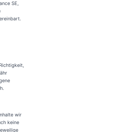
rance SE,
e
ereinbart.
Richtigkeit,
währ
igene
h.
nhalte wir
uch keine
jeweilige