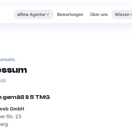
alfima Agentur
Bewertungen
Über uns
Wissen
artseite
essum
026
 gemäß § 5 TMG
 web GmbH
r-Str. 23
erg